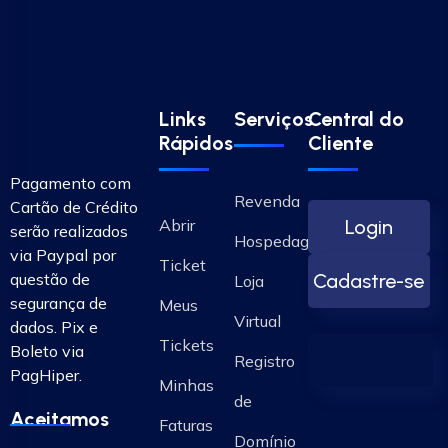
Links
Serviços
Central do
Rápidos
Cliente
Pagamento com
Revenda
Cartão de Crédito
Abrir
Login
serão realizados
Hospedagem
via Paypal por
Ticket
questão de
Cadastre-se
Loja
segurança de
Meus
Virtual
dados. Pix e
Tickets
Boleto via
Registro
PagHiper.
Minhas
de
Aceitamos
Faturas
Domínio